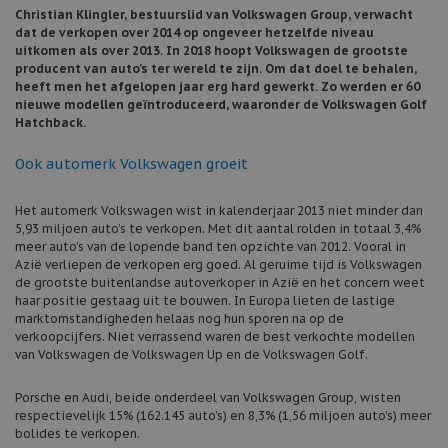
Christian Klingler, bestuurslid van Volkswagen Group, verwacht
dat de verkopen over 2014 op ongeveer hetzelfde niveau
uitkomen als over 2013. In 2018 hoopt Volkswagen de grootste
producent van auto’s ter wereld te zijn. Om dat doel te behalen,
heeft men het afgelopen jaar erg hard gewerkt. Zo werden er 60
nieuwe modellen geïntroduceerd, waaronder de Volkswagen Golf
Hatchback.
Ook automerk Volkswagen groeit
Het automerk Volkswagen wist in kalenderjaar 2013 niet minder dan
5,93 miljoen auto’s te verkopen. Met dit aantal rolden in totaal 3,4%
meer auto’s van de lopende band ten opzichte van 2012. Vooral in
Azië verliepen de verkopen erg goed. Al geruime tijd is Volkswagen
de grootste buitenlandse autoverkoper in Azië en het concern weet
haar positie gestaag uit te bouwen. In Europa lieten de lastige
marktomstandigheden helaas nog hun sporen na op de
verkoopcijfers. Niet verrassend waren de best verkochte modellen
van Volkswagen de Volkswagen Up en de Volkswagen Golf.
Porsche en Audi, beide onderdeel van Volkswagen Group, wisten
respectievelijk 15% (162.145 auto’s) en 8,3% (1,56 miljoen auto’s) meer
bolides te verkopen.