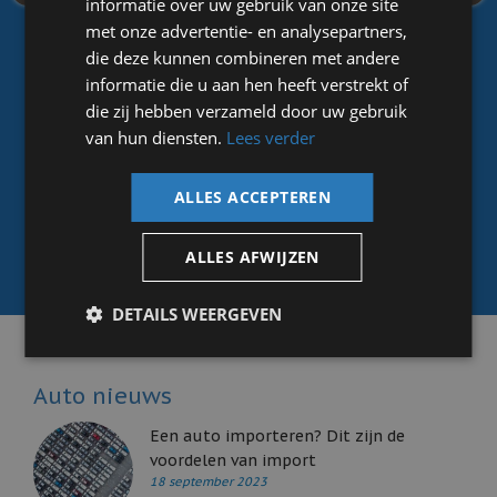
informatie over uw gebruik van onze site
met onze advertentie- en analysepartners,
die deze kunnen combineren met andere
BMW X1 sDrive18i M sport Premium
informatie die u aan hen heeft verstrekt of
Bouwjaar:
2025
Kmstand:
5.099
die zij hebben verzameld door uw gebruik
Brandstof:
Benzine
Trans.:
Automaat
van hun diensten.
Lees verder
Lease:
vanaf € 668,- p.m.
Meer informatie
ALLES ACCEPTEREN
ALLES AFWIJZEN
DETAILS WEERGEVEN
Auto nieuws
Een auto importeren? Dit zijn de
voordelen van import
18 september 2023