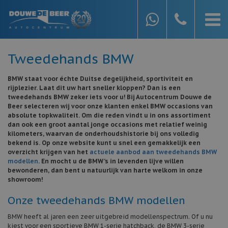
Tweedehands BMW
BMW staat voor échte Duitse degelijkheid, sportiviteit en
rijplezier. Laat dit uw hart sneller kloppen? Dan is een
tweedehands BMW zeker iets voor u! Bij Autocentrum Douwe de
Beer selecteren wij voor onze klanten enkel BMW occasions van
absolute topkwaliteit. Om die reden vindt u in ons assortiment
dan ook een groot aantal jonge occasions met relatief weinig
kilometers, waarvan de onderhoudshistorie bij ons volledig
bekend is. Op onze website kunt u snel een gemakkelijk een
overzicht krijgen van het
actuele aanbod aan tweedehands BMW
modellen
. En mocht u de BMW’s in levenden lijve willen
bewonderen, dan bent u natuurlijk van harte welkom in onze
showroom!
Onze tweedehands BMW modellen
BMW heeft al jaren een zeer uitgebreid modellenspectrum. Of u nu
kiest voor een sportieve BMW 1-serie hatchback, de BMW 3-serie