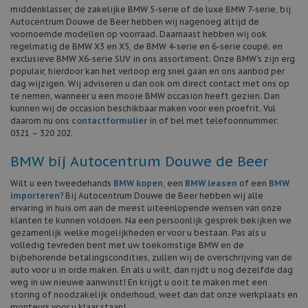
middenklasser, de zakelijke BMW 5-serie of de luxe BMW 7-serie, bij
Autocentrum Douwe de Beer hebben wij nagenoeg altijd de
voornoemde modellen op voorraad. Daarnaast hebben wij ook
regelmatig de BMW X3 en X5, de BMW 4-serie en 6-serie coupé; en
exclusieve BMW X6-serie SUV in ons assortiment. Onze BMW’s zijn erg
populair, hierdoor kan het verloop erg snel gaan en ons aanbod per
dag wijzigen. Wij adviseren u dan ook om direct contact met ons op
te nemen, wanneer u een mooie BMW occasion heeft gezien. Dan
kunnen wij de occasion beschikbaar maken voor een proefrit. Vul
daarom nu ons
contactformulier
in of bel met telefoonnummer:
0321 – 320 202.
BMW bij Autocentrum Douwe de Beer
Wilt u een tweedehands
BMW kopen
, een
BMW leasen
of een
BMW
importeren
? Bij Autocentrum Douwe de Beer hebben wij alle
ervaring in huis om aan de meest uiteenlopende wensen van onze
klanten te kunnen voldoen. Na een persoonlijk gesprek bekijken we
gezamenlijk welke mogelijkheden er voor u bestaan. Pas als u
volledig tevreden bent met uw toekomstige BMW en de
bijbehorende betalingscondities, zullen wij de overschrijving van de
auto voor u in orde maken. En als u wilt, dan rijdt u nog dezelfde dag
weg in uw nieuwe aanwinst! En krijgt u ooit te maken met een
storing of noodzakelijk onderhoud, weet dan dat onze werkplaats en
monteurs voor u klaar staan!