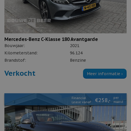
Mercedes-Benz C-Klasse 180 Avantgarde
Bouwjaar:
2021
Kilometerstand:
96.124
Brandstof:
Benzine
Verkocht
Meer informatie ›
Financial
per
€258,-
Lease vanaf:
maand