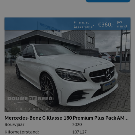
Financial
per
€360,-
Lease vanaf:
maand
Mercedes-Benz C-Klasse 180 Premium Plus Pack AMG-line
Bouwjaar:
2020
Kilometerstand:
107.127