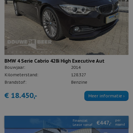
BMW 4 Serie Cabrio 428i High Executive Aut
Bouwjaar:
2014
Kilometerstand:
128.327
Brandstof:
Benzine
€ 18.450,-
Meer informatie ›
Financial
per
€447,-
Lease vanaf:
maand