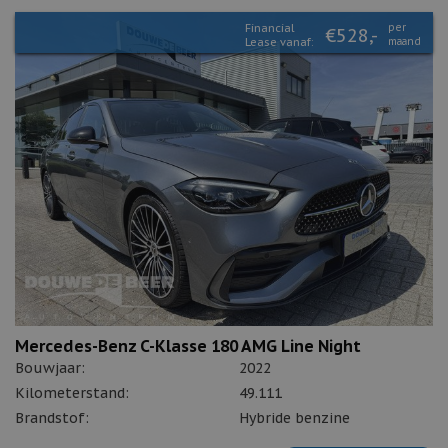
Financial
per
€528,-
Lease vanaf:
maand
Mercedes-Benz C-Klasse 180 AMG Line Night
Bouwjaar:
2022
Kilometerstand:
49.111
Brandstof:
Hybride benzine