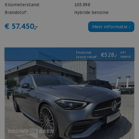
Kilometerstand:
103.898
Brandstof:
Hybride benzine
€ 57.450,-
Meer informatie ›
Financial
per
€528,-
Lease vanaf:
maand