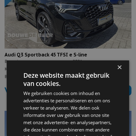
Audi Q3 Sportback 45 TFSI e S-line
Bouwjaar:
2021
×
Kilometerstand:
90.167
Deze website maakt gebruik
Brandstof:
Hybride benzine
van cookies.
Verkocht
Meer informatie ›
We gebruiken cookies om inhoud en
advertenties te personaliseren en om ons
verkeer te analyseren. We delen ook
informatie over uw gebruik van onze site
met onze advertentie- en analysepartners,
die deze kunnen combineren met andere