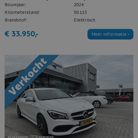
Bouwjaar:
2024
Kilometerstand:
30.115
Brandstof:
Elektrisch
€ 33.950,-
Meer informatie ›