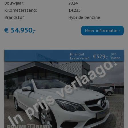
Bouwjaar:
2024
Kilometerstand:
14.235
Brandstof:
Hybride benzine
€ 54.950,-
Meer informatie ›
Financial
per
€329,-
Lease vanaf:
maand