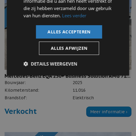
informatie die u aan hen heeft verstrekt of
die zij hebben verzameld door uw gebruik
van hun diensten.
Lees verder
ALLES ACCEPTEREN
ALLES AFWIJZEN
DETAILS WEERGEVEN
Mercedes-Benz EQA 250+ Business Solution AMG 71 kWh
Bouwjaar:
2025
Kilometerstand:
11.016
Brandstof:
Elektrisch
Verkocht
Meer informatie ›