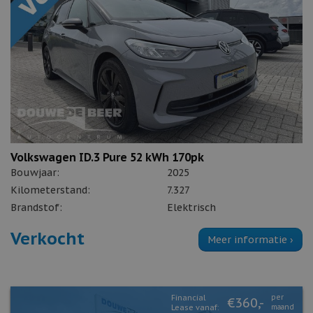
Volkswagen ID.3 Pure 52 kWh 170pk
Bouwjaar:
2025
Kilometerstand:
7.327
Brandstof:
Elektrisch
Verkocht
Meer informatie ›
Financial
per
€360,-
Lease vanaf:
maand