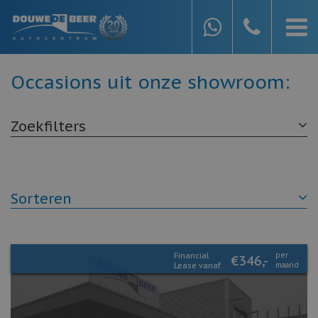
Occasions uit onze showroom:
Zoekfilters
Sorteren
Financial
per
€346,-
Lease vanaf:
maand