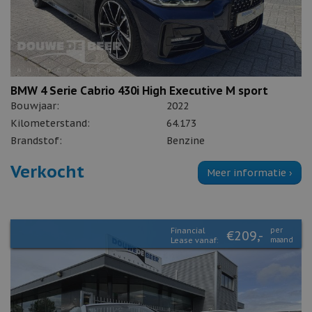
BMW 4 Serie Cabrio 430i High Executive M sport
Bouwjaar:
2022
Kilometerstand:
64.173
Brandstof:
Benzine
Verkocht
Meer informatie ›
Financial
per
€209,-
Lease vanaf:
maand