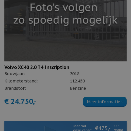
Volvo XC40 2.0 T4 Inscription
Bouwjaar:
2018
Kilometerstand:
112.450
Brandstof:
Benzine
€ 24.750,-
Meer informatie ›
Financial
per
€475,-
Lease vanaf:
maand