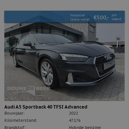
Financial
per
€500,-
Lease vanaf:
maand
Audi A5 Sportback 40 TFSI Advanced
Bouwjaar:
2022
Kilometerstand:
47.176
Brandstof:
Hybride benzine