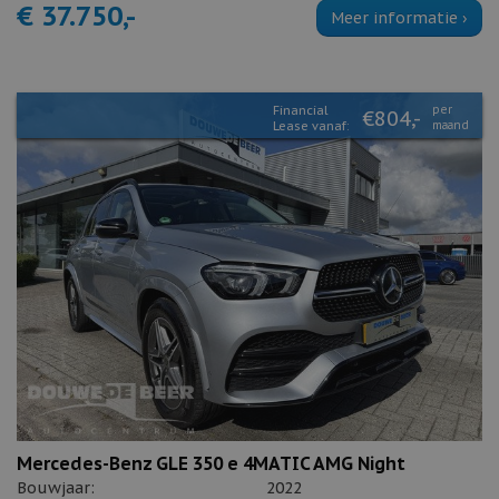
€ 37.750,-
Meer informatie ›
Financial
per
€804,-
Lease vanaf:
maand
Mercedes-Benz GLE 350 e 4MATIC AMG Night
Bouwjaar:
2022