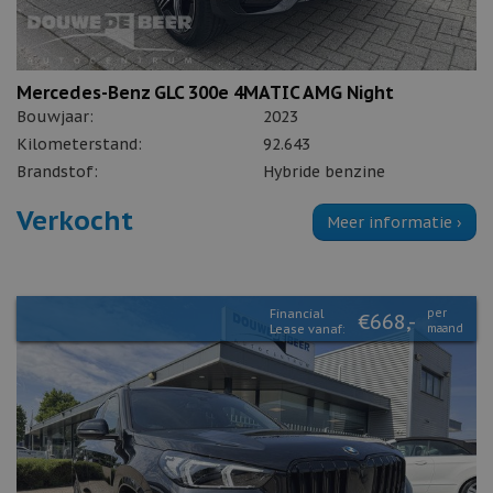
Mercedes-Benz GLC 300e 4MATIC AMG Night
Bouwjaar:
2023
Kilometerstand:
92.643
Brandstof:
Hybride benzine
Verkocht
Meer informatie ›
Financial
per
€668,-
Lease vanaf:
maand