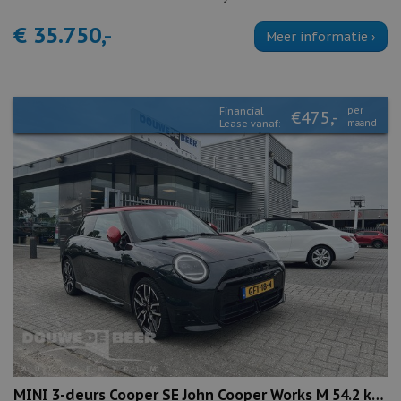
€ 35.750,-
Meer informatie ›
Financial
per
€475,-
Lease vanaf:
maand
MINI 3-deurs Cooper SE John Cooper Works M 54.2 kWh