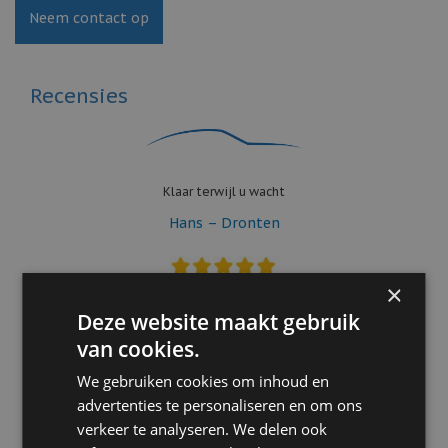
Neem contact op
Recensies
Klaar terwijl u wacht
Hans – Dronten
×
Deze website maakt gebruik
van cookies.
We gebruiken cookies om inhoud en
Mijn auto’s eerder in onderhoud gehad bij merkgebonden
advertenties te personaliseren en om ons
garages, maar De Beer is minstens zo goed en het
verkeer te analyseren. We delen ook
werkplaatstarief is een prettige verrassing.