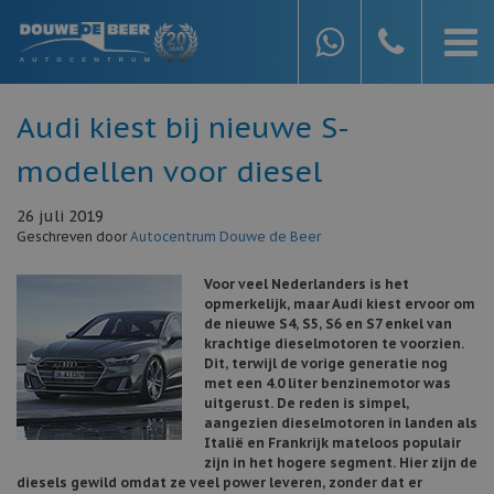
Audi kiest bij nieuwe S-
modellen voor diesel
26 juli 2019
Geschreven door
Autocentrum Douwe de Beer
Voor veel Nederlanders is het
opmerkelijk, maar Audi kiest ervoor om
de nieuwe S4, S5, S6 en S7 enkel van
krachtige dieselmotoren te voorzien.
Dit, terwijl de vorige generatie nog
met een 4.0 liter benzinemotor was
uitgerust. De reden is simpel,
aangezien dieselmotoren in landen als
Italië en Frankrijk mateloos populair
zijn in het hogere segment. Hier zijn de
diesels gewild omdat ze veel power leveren, zonder dat er