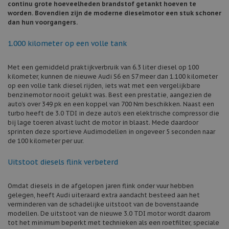
continu grote hoeveelheden brandstof getankt hoeven te
worden. Bovendien zijn de moderne dieselmotor een stuk schoner
dan hun voorgangers.
1.000 kilometer op een volle tank
Met een gemiddeld praktijkverbruik van 6.3 liter diesel op 100
kilometer, kunnen de nieuwe Audi S6 en S7 meer dan 1.100 kilometer
op een volle tank diesel rijden, iets wat met een vergelijkbare
benzinemotor nooit gelukt was. Best een prestatie, aangezien de
auto’s over 349 pk en een koppel van 700 Nm beschikken. Naast een
turbo heeft de 3.0 TDI in deze auto’s een elektrische compressor die
bij lage toeren alvast lucht de motor in blaast. Mede daardoor
sprinten deze sportieve Audimodellen in ongeveer 5 seconden naar
de 100 kilometer per uur.
Uitstoot diesels flink verbeterd
Omdat diesels in de afgelopen jaren flink onder vuur hebben
gelegen, heeft Audi uiteraard extra aandacht besteed aan het
verminderen van de schadelijke uitstoot van de bovenstaande
modellen. De uitstoot van de nieuwe 3.0 TDI motor wordt daarom
tot het minimum beperkt met technieken als een roetfilter, speciale