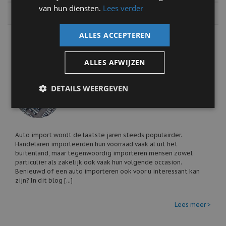
van hun diensten.
Lees verder
2013
ALLES ACCEPTEREN
Auto nieuws
ALLES AFWIJZEN
Een auto importeren? Dit zijn de
DETAILS WEERGEVEN
voordelen van import
18 september 2023
Auto import wordt de laatste jaren steeds populairder.
Handelaren importeerden hun voorraad vaak al uit het
buitenland, maar tegenwoordig importeren mensen zowel
particulier als zakelijk ook vaak hun volgende occasion.
Benieuwd of een auto importeren ook voor u interessant kan
zijn? In dit blog [...]
Lees meer >