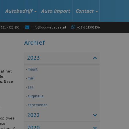
Autobedrijf
Auto import
Contact
 321 - 320 202
info@douwedebeer.nl
+31 6 11591156
Archief
2023
- maart
dat het
de
- mei
’s. Deze
- juli
- augustus
- september
e
2022
 op twee
uxe
2020
ete top 10