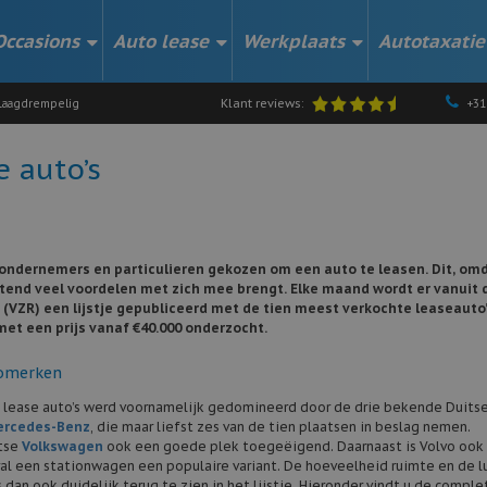
Occasions
Auto lease
Werkplaats
Autotaxatie
Klant reviews:
aagdrempelig
+31
e auto’s
 ondernemers en particulieren gekozen om een auto te leasen. Dit, om
tend veel voordelen met zich mee brengt. Elke maand wordt er vanuit 
s (VZR) een lijstje gepubliceerd met de tien meest verkochte leaseauto
met een prijs vanaf €40.000 onderzocht.
tomerken
te lease auto’s werd voornamelijk gedomineerd door de drie bekende Duits
ercedes-Benz
, die maar liefst zes van de tien plaatsen in beslag nemen.
tse
Volkswagen
ook een goede plek toegeëigend. Daarnaast is Volvo ook
oral een stationwagen een populaire variant. De hoeveelheid ruimte en de l
s dan ook duidelijk terug te zien in het lijstje. Hieronder vindt u de compl