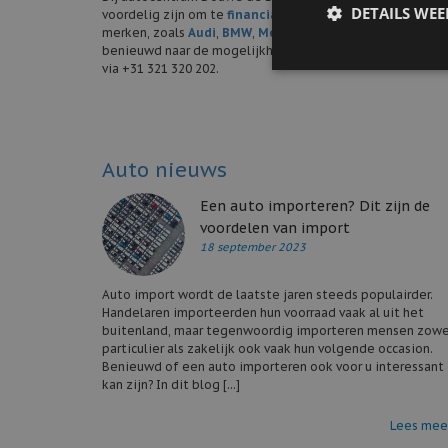
DETAILS WE
voordelig zijn om te
financial leasen
voor zowel zakelijke
merken, zoals
Audi
,
BMW
,
Mercedes-Benz
,
Audi
en
Volk
benieuwd naar de mogelijkheden of wilt u meer informat
via +31 321 320 202.
Auto nieuws
Een auto importeren? Dit zijn de
voordelen van import
18 september 2023
Auto import wordt de laatste jaren steeds populairder.
Handelaren importeerden hun voorraad vaak al uit het
buitenland, maar tegenwoordig importeren mensen zowe
particulier als zakelijk ook vaak hun volgende occasion.
Benieuwd of een auto importeren ook voor u interessant
kan zijn? In dit blog [...]
Lees mee