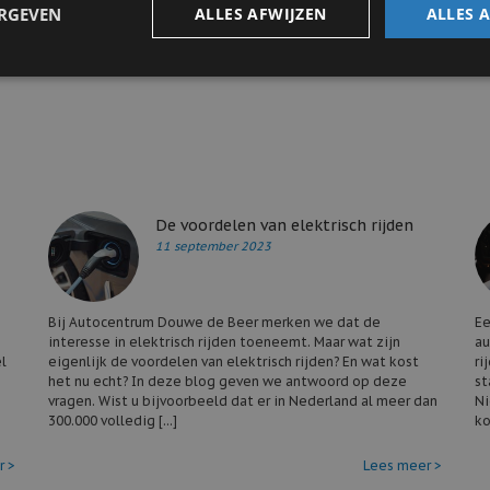
ERGEVEN
ALLES AFWIJZEN
ALLES 
 als particuliere rijders. Bij ons kunt u terecht voor onder andere occasion
swagen
. Bekijk daarnaast ook ons
volledige aanbod occasions hier
! Bent u
ie? Neem dan contact met ons op via ons
online contactformulier
of tele
De voordelen van elektrisch rijden
11 september 2023
Bij Autocentrum Douwe de Beer merken we dat de
Ee
interesse in elektrisch rijden toeneemt. Maar wat zijn
au
l
eigenlijk de voordelen van elektrisch rijden? En wat kost
ri
het nu echt? In deze blog geven we antwoord op deze
st
vragen. Wist u bijvoorbeeld dat er in Nederland al meer dan
Ni
300.000 volledig [...]
ko
r >
Lees meer >