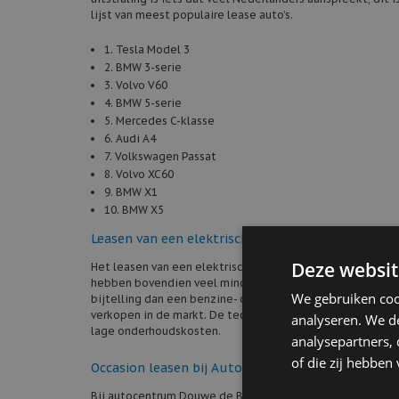
lijst van meest populaire lease auto’s.
1. Tesla Model 3
2. BMW 3-serie
3. Volvo V60
4. BMW 5-serie
5. Mercedes C-klasse
6. Audi A4
7. Volkswagen Passat
8. Volvo XC60
9. BMW X1
10. BMW X5
Leasen van een elektrische auto
Deze websit
Het leasen van een elektrische auto wordt daarbij ook ste
hebben bovendien veel minder onderhoudsgevoelige onde
We gebruiken coo
bijtelling dan een benzine- of dieselauto. Vooral de elekt
verkopen in de markt. De techniek van een plug-in hybrid
analyseren. We de
lage onderhoudskosten.
analysepartners,
of die zij hebbe
Occasion leasen bij Autocentrum Douwe de Beer
Bij autocentrum Douwe de Beer hebben wij een aantal van