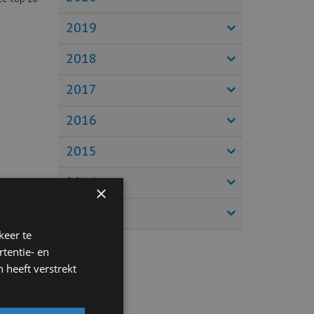
2019
2018
2017
2016
2015
2014
×
o’s
2013
 lagere
keer te
xtra
bij ook
tentie- en
 heeft verstrekt
g