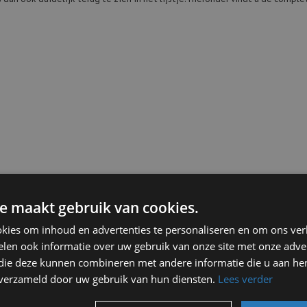
e maakt gebruik van cookies.
eds populairder, hierbij behoudt u namelijk lage kosten en elektrische aut
rdelen. Daarnaast heeft een volledig elektrische auto ook nog eens een
kies om inhoud en advertenties te personaliseren en om ons ver
rische lease auto’s die ook leverbaar zijn als plug-in hybride zorgen voor e
e zorgt namelijk voor goede prestaties, een laag brandstofverbruik en daar
len ook informatie over uw gebruik van onze site met onze adver
 die deze kunnen combineren met andere informatie die u aan hen
n verzameld door uw gebruik van hun diensten.
Lees verder
 deze mooie (elektrische) occasions in ons aanbod, die bovendien ook er