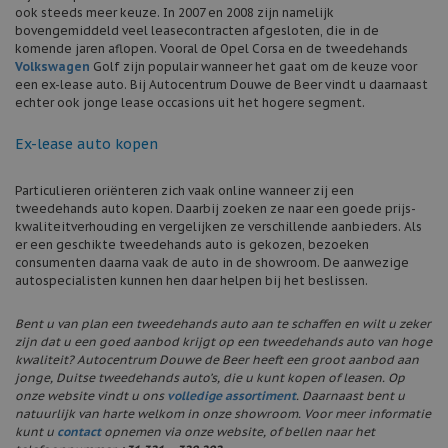
ook steeds meer keuze. In 2007 en 2008 zijn namelijk
bovengemiddeld veel leasecontracten afgesloten, die in de
komende jaren aflopen. Vooral de Opel Corsa en de tweedehands
Volkswagen
Golf zijn populair wanneer het gaat om de keuze voor
een ex-lease auto. Bij Autocentrum Douwe de Beer vindt u daarnaast
echter ook jonge lease occasions uit het hogere segment.
Ex-lease auto kopen
Particulieren oriënteren zich vaak online wanneer zij een
tweedehands auto kopen. Daarbij zoeken ze naar een goede prijs-
kwaliteitverhouding en vergelijken ze verschillende aanbieders. Als
er een geschikte tweedehands auto is gekozen, bezoeken
consumenten daarna vaak de auto in de showroom. De aanwezige
autospecialisten kunnen hen daar helpen bij het beslissen.
Bent u van plan een tweedehands auto aan te schaffen en wilt u zeker
zijn dat u een goed aanbod krijgt op een tweedehands auto van hoge
kwaliteit? Autocentrum Douwe de Beer heeft een groot aanbod aan
jonge, Duitse tweedehands auto’s, die u kunt kopen of leasen. Op
onze website vindt u ons
volledige assortiment
. Daarnaast bent u
natuurlijk van harte welkom in onze showroom. Voor meer informatie
kunt u
contact
opnemen via onze website, of bellen naar het