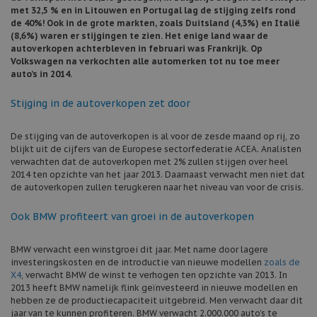
met 32,5 % en in Litouwen en Portugal lag de stijging zelfs rond
de 40%! Ook in de grote markten, zoals Duitsland (4,3%) en Italië
(8,6%) waren er stijgingen te zien. Het enige land waar de
autoverkopen achterbleven in februari was Frankrijk. Op
Volkswagen na verkochten alle automerken tot nu toe meer
auto’s in 2014.
Stijging in de autoverkopen zet door
De stijging van de autoverkopen is al voor de zesde maand op rij, zo
blijkt uit de cijfers van de Europese sectorfederatie ACEA. Analisten
verwachten dat de autoverkopen met 2% zullen stijgen over heel
2014 ten opzichte van het jaar 2013. Daarnaast verwacht men niet dat
de autoverkopen zullen terugkeren naar het niveau van voor de crisis.
Ook BMW profiteert van groei in de autoverkopen
BMW verwacht een winstgroei dit jaar. Met name door lagere
investeringskosten en de introductie van nieuwe modellen
zoals de
X4
, verwacht BMW de winst te verhogen ten opzichte van 2013. In
2013 heeft BMW namelijk flink geïnvesteerd in nieuwe modellen en
hebben ze de productiecapaciteit uitgebreid. Men verwacht daar dit
jaar van te kunnen profiteren. BMW verwacht 2.000.000 auto’s te