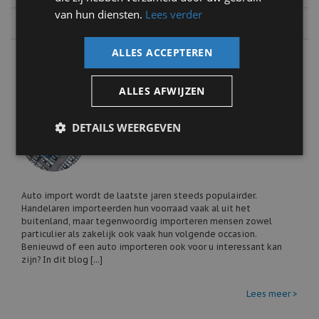
van hun diensten.
Lees verder
2013
ALLES ACCEPTEREN
Auto nieuws
ALLES AFWIJZEN
Een auto importeren? Dit zijn de
DETAILS WEERGEVEN
voordelen van import
18 september 2023
Auto import wordt de laatste jaren steeds populairder.
Handelaren importeerden hun voorraad vaak al uit het
buitenland, maar tegenwoordig importeren mensen zowel
particulier als zakelijk ook vaak hun volgende occasion.
Benieuwd of een auto importeren ook voor u interessant kan
zijn? In dit blog [...]
Lees meer >