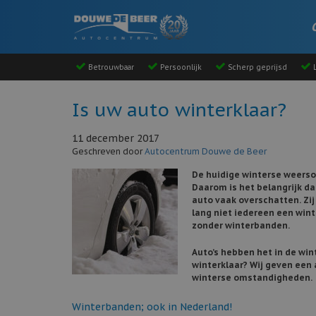
Betrouwbaar
Persoonlijk
Scherp geprijsd
L
Is uw auto winterklaar?
11 december 2017
Geschreven door
Autocentrum Douwe de Beer
De huidige winterse weerso
Daarom is het belangrijk da
auto vaak overschatten. Zij
lang niet iedereen een wint
zonder winterbanden.
Auto’s hebben het in de win
winterklaar? Wij geven een 
winterse omstandigheden.
Winterbanden; ook in Nederland!