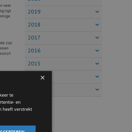
en veel
2019
eg ligt
ommige
2018
2017
de zijn
unnen
2016
eistof.
2015
×
2014
nter.
2013
keer te
tentie- en
 weet u
 heeft verstrekt
ACCEPTEREN