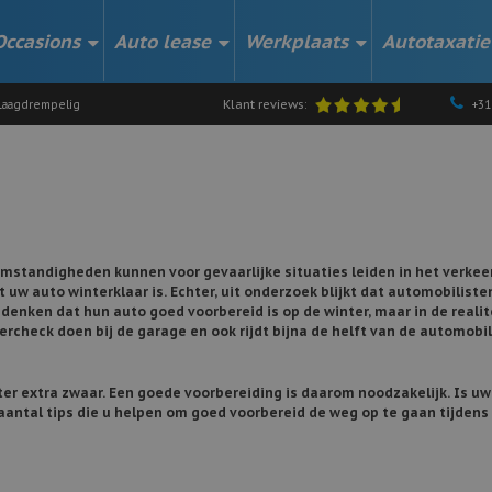
Occasions
Auto lease
Werkplaats
Autotaxatie
Klant reviews:
aagdrempelig
+31
mstandigheden kunnen voor gevaarlijke situaties leiden in het verkeer
t uw auto winterklaar is. Echter, uit onderzoek blijkt dat automobiliste
 denken dat hun auto goed voorbereid is op de winter, maar in de realit
ercheck doen bij de garage en ook rijdt bijna de helft van de automobi
ter extra zwaar. Een goede voorbereiding is daarom noodzakelijk. Is uw
aantal tips die u helpen om goed voorbereid de weg op te gaan tijdens