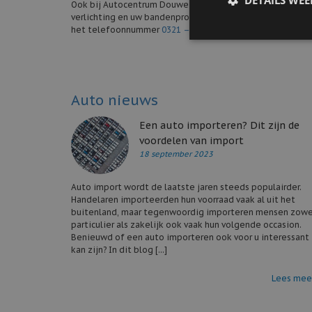
DETAILS WE
Ook bij Autocentrum Douwe de Beer kunt u een wintercheck
verlichting en uw bandenprofiel- en spanning. Maak direc
het telefoonnummer
0321 – 320 202
.
Auto nieuws
Een auto importeren? Dit zijn de
voordelen van import
18 september 2023
Auto import wordt de laatste jaren steeds populairder.
Handelaren importeerden hun voorraad vaak al uit het
buitenland, maar tegenwoordig importeren mensen zowe
particulier als zakelijk ook vaak hun volgende occasion.
Benieuwd of een auto importeren ook voor u interessant
kan zijn? In dit blog [...]
Lees mee