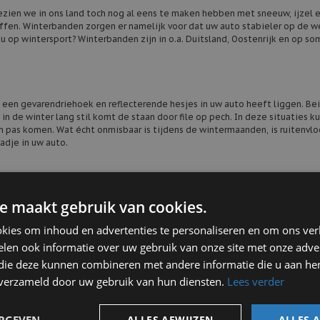
gezien we in ons land toch nog al eens te maken hebben met sneeuw, ijzel 
ffen. Winterbanden zorgen er namelijk voor dat uw auto stabieler op de w
u op wintersport? Winterbanden zijn in o.a. Duitsland, Oostenrijk en op s
 een gevarendriehoek en reflecterende hesjes in uw auto heeft liggen. Bei
in de winter lang stil komt de staan door file op pech. In deze situaties k
pas komen. Wat écht onmisbaar is tijdens de wintermaanden, is ruitenvlo
aadje in uw auto.
 lege accu is groot, dit is dan ook vaak de oorzaak van ongevallen in de wi
e maakt gebruik van cookies.
. Gemiddeld heeft een accu een levensduur van zes jaar.
kies om inhoud en advertenties te personaliseren en om ons ver
len ook informatie over uw gebruik van onze site met onze adver
t gezien? Laat dan een wintercheck uitvoeren bij een garage. Op die manier
 die deze kunnen combineren met andere informatie die u aan hen
n verzameld door uw gebruik van hun diensten.
Lees verder
 Douwe de Beer
ALLES AFWIJZEN
ALLES 