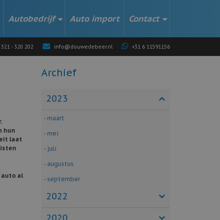
Autobedrijf
Auto import
Contact
 321 - 320 202
info@douwedebeer.nl
+31 6 11591156
Archief
2023
- maart
.
n hun
- mei
eit laat
listen
- juli
- augustus
 auto al
- september
2022
2020