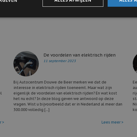
ERGEVEN
 laten uitvoeren. Wij controleren dan o.a. de accu, de vloeistofniveau’s, 
t een afspraak via het afsprakenformulier op onze
werkplaats pagina
of bel
De voordelen van elektrisch rijden
11 september 2023
Bij Autocentrum Douwe de Beer merken we dat de
Ee
interesse in elektrisch rijden toeneemt. Maar wat zijn
au
l
eigenlijk de voordelen van elektrisch rijden? En wat kost
ri
het nu echt? In deze blog geven we antwoord op deze
st
vragen. Wist u bijvoorbeeld dat er in Nederland al meer dan
Ni
300.000 volledig [...]
ko
r >
Lees meer >