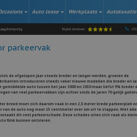
Occasions
Auto lease
Werkplaats
Autotaxatie
Klant reviews:
aagdrempelig
+31
r parkeervak
to’s de afgelopen jaar steeds breder en langer werden, groeien de
brikanten introduceren steeds vaker nieuwe modellen die breder en la
e gemiddelde auto tussen het jaar 2000 en 2010 maar liefst 9% breder 
gen van veel parkeervakken zijn echter sinds de jaren 70 gelijk geble
er breed moet zich daarom vaak in een 2,3 meter brede parkeerplek 
en van de auto nog maar 15 centimeter over om uit te stappen. Niet alle
orzaakt dit veel parkeerschade. Deze schades uiten zich vaak als klei
uto flink kunnen ontsieren.