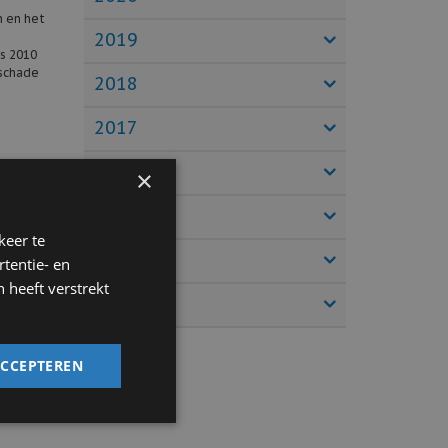
n en het
2019
ds 2010
rschade
2018
2017
-tech
2016
×
it doen
dig
2015
keer te
2014
tentie- en
 heeft verstrekt
de
2013
zel dan
ACCEPTEREN