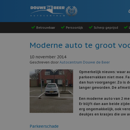
Betrouwbaar
Persoonlijk
Scherp geprijsd
L
Moderne auto te groot voo
10 november 2014
Geschreven door
Autocentrum Douwe de Beer
Opmerkelijk nieuws: waar au
parkeervakken niet mee. Fa
dan hun voorganger. Zo is d
langer geworden. De afmetin
Een moderne auto van 2 met
Er blijft dan aan beide zijd
erg ongemakkelijk, ook vero
deukjes en krasjes die uw a
Parkeerschade