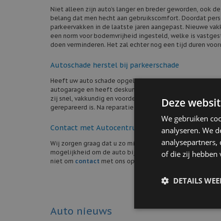
Niet alleen zijn auto’s langer en breder geworden, ook d
belang dat men hecht aan gebruikscomfort. Doordat pers
parkeervakken in de laatste jaren aangepast. Nieuwe vakk
een norm voor bodemvrijheid ingesteld, welke is vastgest
doen verminderen. Het zal echter nog een tijd duren voor
Autoschade herstel bij parkeerschade
Heeft uw auto schade opgelopen door het parkeren in ee
autogarage en heeft deskundige, gecertificeerde monteurs
zij snel, vakkundig en voordelig. Daarnaast biedt Autoce
Deze websit
gerepareerd is. Na reparatie ziet u meestal niets meer v
We gebruiken coo
Contact met Autocentrum Douwe de Beer
analyseren. We de
analysepartners,
Wij zorgen graag dat u zo min mogelijk last ondervindt v
mogelijkheid om de auto bij u thuis of op kantoor op te 
of die zij hebbe
niet om
contact
met ons op te nemen!
DETAILS WE
Auto nieuws