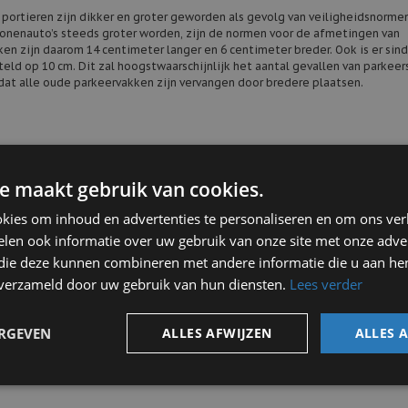
e portieren zijn dikker en groter geworden als gevolg van veiligheidsnorme
onenauto’s steeds groter worden, zijn de normen voor de afmetingen van
en zijn daarom 14 centimeter langer en 6 centimeter breder. Ook is er sin
eld op 10 cm. Dit zal hoogstwaarschijnlijk het aantal gevallen van parkee
dat alle oude parkeervakken zijn vervangen door bredere plaatsen.
n te klein parkeervak? Autocentrum Douwe de Beer beschikt over een high
 in huis, welke u graag helpen bij het herstellen van de parkeerschade. D
ntrum Douwe de Beer u gratis vervangend vervoer aan totdat uw auto volle
e maakt gebruik van cookies.
an de schade. Maak direct een
afspraak bij onze werkplaats
.
kies om inhoud en advertenties te personaliseren en om ons ver
len ook informatie over uw gebruik van onze site met onze adver
 die deze kunnen combineren met andere informatie die u aan hen
an het gemis van uw auto. Naast gratis vervangend vervoer bieden wij ook 
komen halen! Heeft u nog vragen over autoschade herstel en reparatie? Aar
n verzameld door uw gebruik van hun diensten.
Lees verder
ERGEVEN
ALLES AFWIJZEN
ALLES 