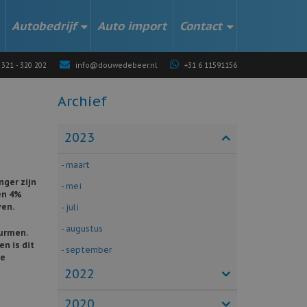
Autobedrijf
Auto import
Contact
 321 - 320 202
info@douwedebeer.nl
+31 6 11591156
Archief
2023
- maart
nger zijn
- mei
en 4%
ven.
- juli
- augustus
wurmen.
en is dit
- september
ne
2022
2020