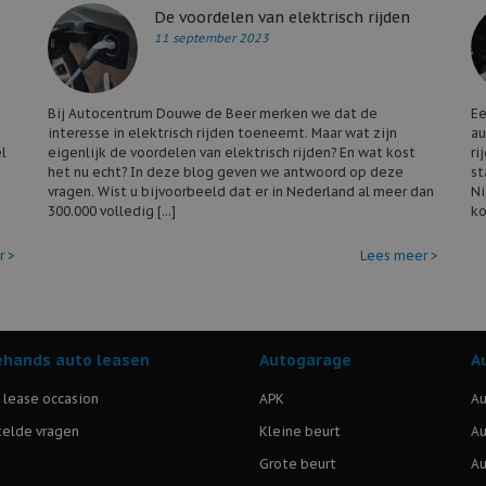
De voordelen van elektrisch rijden
11 september 2023
Bij Autocentrum Douwe de Beer merken we dat de
Ee
interesse in elektrisch rijden toeneemt. Maar wat zijn
au
l
eigenlijk de voordelen van elektrisch rijden? En wat kost
ri
het nu echt? In deze blog geven we antwoord op deze
st
vragen. Wist u bijvoorbeeld dat er in Nederland al meer dan
Ni
300.000 volledig [...]
ko
r >
Lees meer >
hands auto leasen
Autogarage
A
l lease occasion
APK
Au
elde vragen
Kleine beurt
Au
Grote beurt
Au