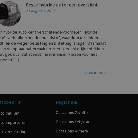
Beste hybride auto: een overzicht
21 augustus 2023
n hybride auto kent verschillende voordelen. Hybride
to's verbruiken minder brandstof, waardoor u zuiniger
jdt, en de wegenbelasting en bijtelling is lager. Daarnaast
aan de oplaadpalen vaak op zeer toegankelijke plekken.
et gek dus, dat steeds meer mensen kiezen voor het
pen of [...]
Lees meer >
utobedrijf
Regionaal
Occasions Zwolle
to inruilen
Occasions Lelystad
to importeren
Occasions Almere
toverzekering