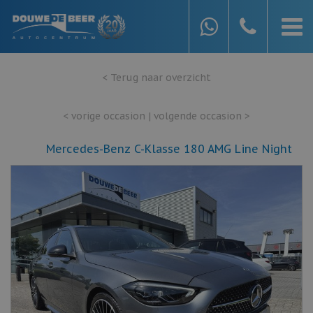
< Terug naar overzicht
< vorige occasion
|
volgende occasion >
Mercedes-Benz C-Klasse 180 AMG Line Night