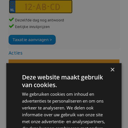
Alarmsysteem
Aluminium delen exterieur
AMG-styling
Anti Blokkeer Systeem
Dezelfde dag nog antwoord
Apple Carplay/Android Auto
Eerlijke inruilprijzen
Autonomous Emergency Braking
Bandenspanningscontrolesysteem
Bots waarschuwing systeem
Buitenspiegel(s) automatisch dimmend
Acties
Buitenspiegels elektrisch inklapbaar
Buitenspiegels met verlichting
Taxeer uw auto
Centrale airbag voor
×
Centrale vergrendeling met afstandsbediening
Deze website maakt gebruik
Connected services
Financial Lease
van cookies.
Dab
Dodehoek detector
We gebruiken cookies om inhoud en
Online aanschaffen
Elektrische ramen achter
advertenties te personaliseren en om ons
Elektronisch Stabiliteits Programma
Extra getint glas achter
verkeer te analyseren. We delen ook
Proefrit aanvragen
Full-LED koplampen
informatie over uw gebruik van onze site
Grootlichtassistent
met onze advertentie- en analysepartners,
Stel uw vraag
Keyless start