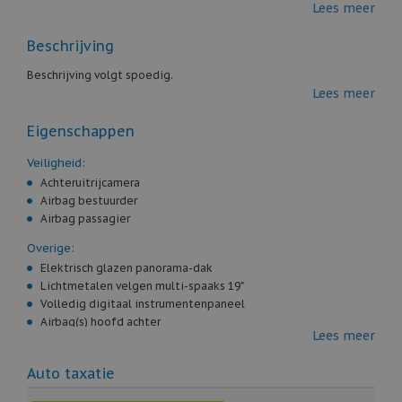
Lees meer
Kleur:
grijs
Aantal deuren:
4
Beschrijving
Aantal cilinders:
4
Cilinderinhoud:
1.496 cc
Beschrijving volgt spoedig.
Gewicht:
1.525 kg
Lees meer
Marge / BTW:
Marge
Eigenschappen
Veiligheid:
Achteruitrijcamera
Airbag bestuurder
Airbag passagier
Overige:
Elektrisch glazen panorama-dak
Lichtmetalen velgen multi-spaaks 19"
Volledig digitaal instrumentenpaneel
Airbag(s) hoofd achter
Lees meer
Airbag(s) hoofd voor
Airbag(s) side voor
Auto taxatie
Airco automatisch
Alarm klasse 1(startblokkering)