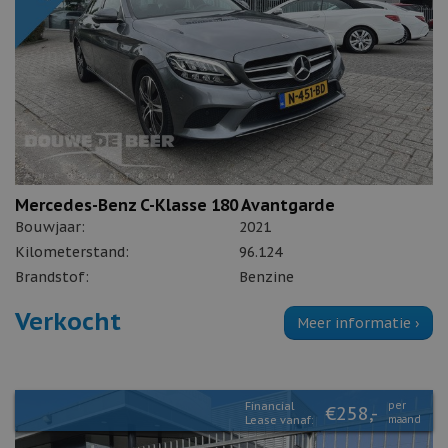
Mercedes-Benz C-Klasse 180 Avantgarde
Bouwjaar:
2021
Kilometerstand:
96.124
Brandstof:
Benzine
Verkocht
Meer informatie ›
Financial
per
€258,-
Lease vanaf:
maand