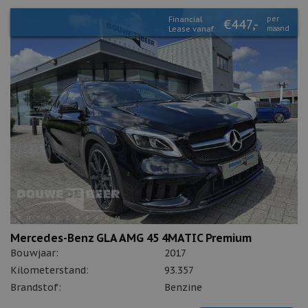
Financial
per
€447,-
Lease vanaf:
maand
Mercedes-Benz GLA AMG 45 4MATIC Premium
Bouwjaar:
2017
Kilometerstand:
93.357
Brandstof:
Benzine