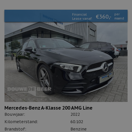
Financial
per
€360,-
Lease vanaf:
maand
Mercedes-Benz A-Klasse 200 AMG Line
Bouwjaar:
2022
Kilometerstand:
60.102
Brandstof:
Benzine