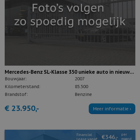
Mercedes-Benz SL-Klasse 350 unieke auto in nieuwstaat
Bouwjaar:
2007
Kilometerstand:
85.500
Brandstof:
Benzine
€ 23.950,-
Meer informatie ›
Financial
per
€346,-
Lease vanaf:
maand