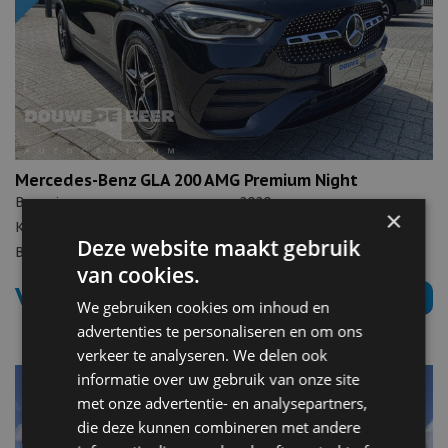
Mercedes-Benz GLA 200 AMG Premium Night
Bouwjaar:
2020
×
Kilometerstand:
90.900
Deze website maakt gebruik
Brandstof:
Benzine
van cookies.
Verkocht
Meer informatie ›
We gebruiken cookies om inhoud en
advertenties te personaliseren en om ons
verkeer te analyseren. We delen ook
informatie over uw gebruik van onze site
met onze advertentie- en analysepartners,
die deze kunnen combineren met andere