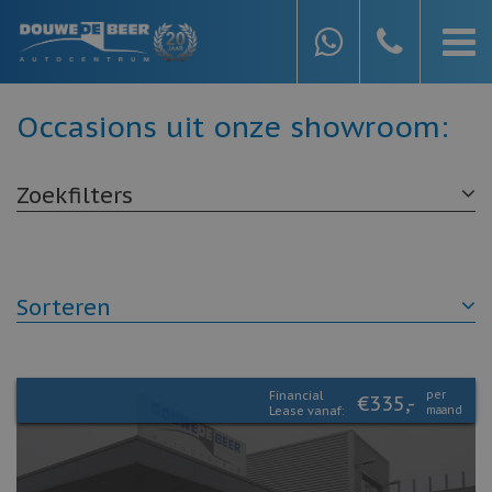
Occasions uit onze showroom:
Zoekfilters
Sorteren
Financial
per
€335,-
Lease vanaf:
maand