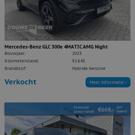
Mercedes-Benz GLC 300e 4MATIC AMG Night
Bouwjaar:
2023
Kilometerstand:
92.643
Brandstof:
Hybride benzine
Verkocht
Meer informatie ›
Financial
per
€668,-
Lease vanaf:
maand