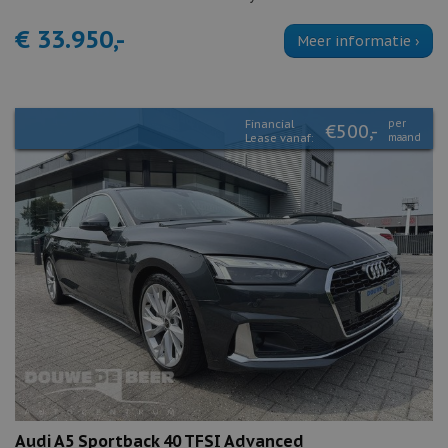
€ 33.950,-
Meer informatie ›
Financial
per
€500,-
Lease vanaf:
maand
Audi A5 Sportback 40 TFSI Advanced