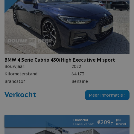
BMW 4 Serie Cabrio 430i High Executive M sport
Bouwjaar:
2022
Kilometerstand:
64.173
Brandstof:
Benzine
Verkocht
Meer informatie ›
Financial
per
€209,-
Lease vanaf:
maand