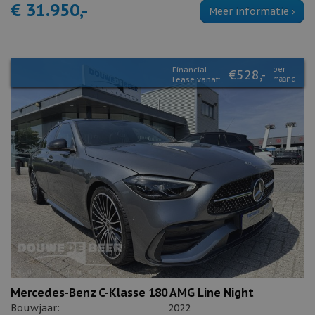
€ 31.950,-
Meer informatie ›
Financial
per
€528,-
Lease vanaf:
maand
Mercedes-Benz C-Klasse 180 AMG Line Night
Bouwjaar:
2022