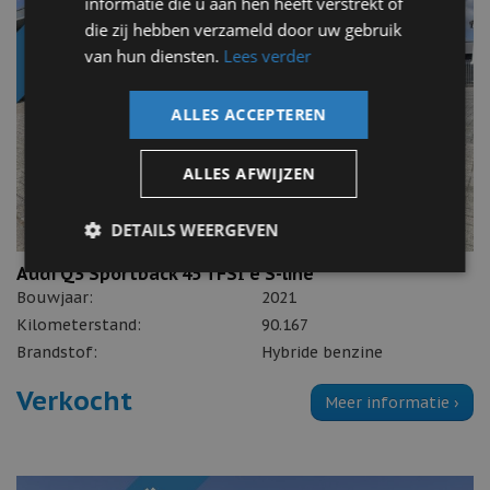
informatie die u aan hen heeft verstrekt of
die zij hebben verzameld door uw gebruik
van hun diensten.
Lees verder
ALLES ACCEPTEREN
ALLES AFWIJZEN
DETAILS WEERGEVEN
Audi Q3 Sportback 45 TFSI e S-line
Bouwjaar:
2021
Kilometerstand:
90.167
Brandstof:
Hybride benzine
Verkocht
Meer informatie ›