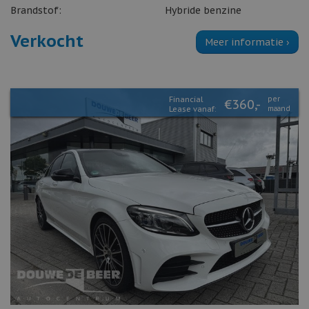
Brandstof:
Hybride benzine
Verkocht
Meer informatie ›
Financial
per
€360,-
Lease vanaf:
maand