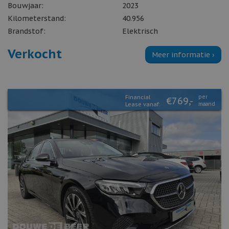
Bouwjaar:
2023
Kilometerstand:
40.956
Brandstof:
Elektrisch
Verkocht
Meer informatie ›
Financial
per
€769,-
Lease vanaf:
maand