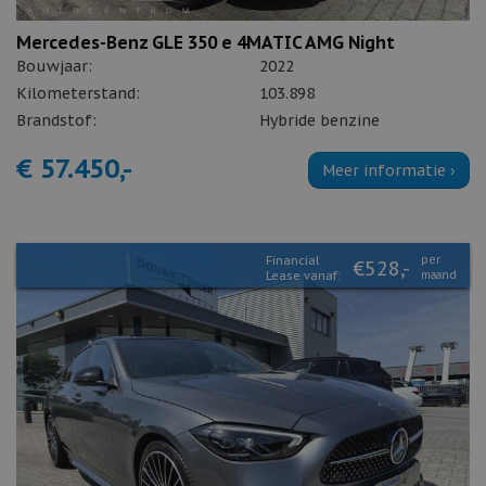
Mercedes-Benz GLE 350 e 4MATIC AMG Night
Bouwjaar:
2022
Kilometerstand:
103.898
Brandstof:
Hybride benzine
€ 57.450,-
Meer informatie ›
Financial
per
€528,-
Lease vanaf:
maand