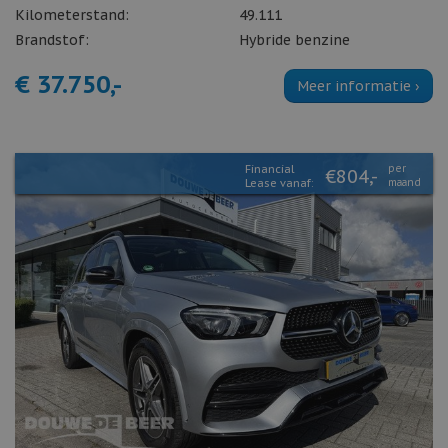
Kilometerstand:
49.111
Brandstof:
Hybride benzine
€ 37.750,-
Meer informatie ›
Financial
per
€804,-
Lease vanaf:
maand