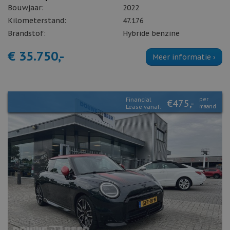
Bouwjaar:
2022
Kilometerstand:
47.176
Brandstof:
Hybride benzine
€ 35.750,-
Meer informatie ›
Financial
per
€475,-
Lease vanaf:
maand