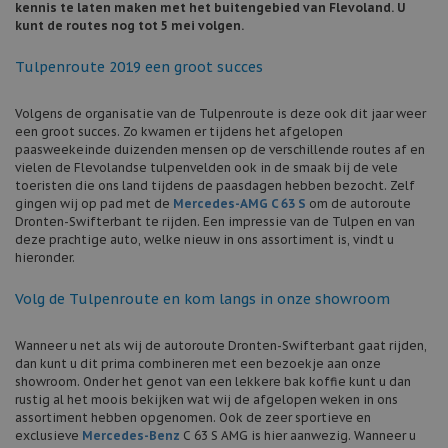
kennis te laten maken met het buitengebied van Flevoland. U
kunt de routes nog tot 5 mei volgen.
Tulpenroute 2019 een groot succes
Volgens de organisatie van de Tulpenroute is deze ook dit jaar weer
een groot succes. Zo kwamen er tijdens het afgelopen
paasweekeinde duizenden mensen op de verschillende routes af en
vielen de Flevolandse tulpenvelden ook in de smaak bij de vele
toeristen die ons land tijdens de paasdagen hebben bezocht. Zelf
gingen wij op pad met de
Mercedes-AMG C 63 S
om de autoroute
Dronten-Swifterbant te rijden. Een impressie van de Tulpen en van
deze prachtige auto, welke nieuw in ons assortiment is, vindt u
hieronder.
Volg de Tulpenroute en kom langs in onze showroom
Wanneer u net als wij de autoroute Dronten-Swifterbant gaat rijden,
dan kunt u dit prima combineren met een bezoekje aan onze
showroom. Onder het genot van een lekkere bak koffie kunt u dan
rustig al het moois bekijken wat wij de afgelopen weken in ons
assortiment hebben opgenomen. Ook de zeer sportieve en
exclusieve
Mercedes-Benz
C 63 S AMG is hier aanwezig. Wanneer u