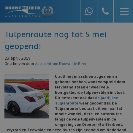
Tulpenroute nog tot 5 mei
geopend!
23 april 2019
Geschreven door
Autocentrum Douwe de Beer
U zult het misschien al gezien en
gehoord hebben, want verspreid door
Flevoland staan er weer vele
bontgekleurde tulpenvelden in bloei.
Dit betekent ook dat
de jaarlijkse
Tulpenroute
weer geopend is. De
Tulpenroute bestaat uit een aantal
mooie wandel-, fiets- en autoroutes
langs de vele tulpenvelden in de
omgeving van Dronten/Swifterbant,
Lelystad en Zeewolde en deze routes zijn bedoeld om Nederland