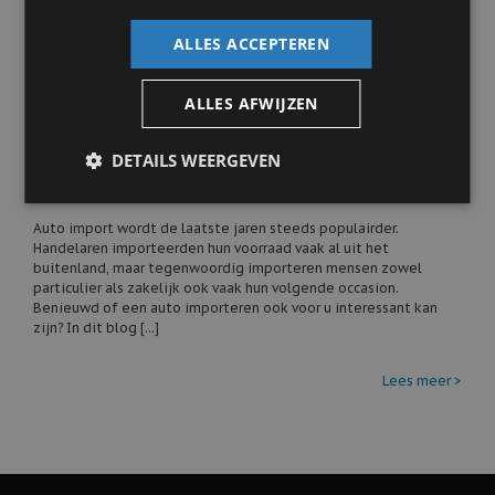
ALLES ACCEPTEREN
Auto nieuws
ALLES AFWIJZEN
Een auto importeren? Dit zijn de
voordelen van import
18 september 2023
DETAILS WEERGEVEN
Auto import wordt de laatste jaren steeds populairder.
Handelaren importeerden hun voorraad vaak al uit het
buitenland, maar tegenwoordig importeren mensen zowel
particulier als zakelijk ook vaak hun volgende occasion.
Benieuwd of een auto importeren ook voor u interessant kan
zijn? In dit blog [...]
Lees meer >