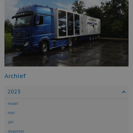
Archief
2023
- maart
- mei
- juli
- augustus