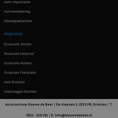
Auto importeren
Autoverzekering
Afleverpakketten
Regionaal
Occasions Zwolle
Occasions Lelystad
Occasions Almere
Occasions Flevoland
Audi Dronten
Volkswagen Dronten
|
|
Autocentrum Douwe de Beer
De Giessen 1
,
8253 PR
,
Dronten
T:
|
0321 - 320 202
E:
info@douwedebeer.nl