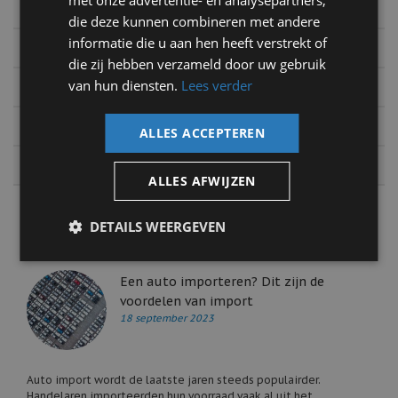
met onze advertentie- en analysepartners,
2017
die deze kunnen combineren met andere
informatie die u aan hen heeft verstrekt of
2016
die zij hebben verzameld door uw gebruik
2015
van hun diensten.
Lees verder
2014
ALLES ACCEPTEREN
2013
ALLES AFWIJZEN
DETAILS WEERGEVEN
Auto nieuws
Een auto importeren? Dit zijn de
voordelen van import
18 september 2023
Auto import wordt de laatste jaren steeds populairder.
Handelaren importeerden hun voorraad vaak al uit het