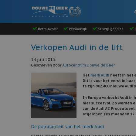
Betrouwbaar
Persoonlijk
Scherp geprijsd
L
Verkopen Audi in de lift
14 juli 2015
Geschreven door
Autocentrum Douwe de Beer
Het
merk Audi
heeft in het 
Dit is voor het eerst in ha
te zijn 902.400 nieuwe Audi’
In Europa verkocht Audi in 
hier succesvol. Zo werden e
van de Audi A7. Procentueel 
afgelopen zes maanden 12.3
De populariteit van het merk Audi