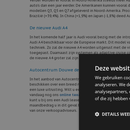
Verder worden er vooral in Noord-Amerika steeds meer Audi
auto’s dan een jaar eerder. De Amerikanen kunnen vooral 
modellen Q3, Q5 en Q7 afgeleverd in Noord-Amerika. Proc
Brazilië (+39,4%). In China (+1,9%) en Japan (-1,8%) deed
De nieuwe Audi A4
In het komende half jaar is Audi vooral bezig met de int
Audi A4 beschikbaar voor de Europese markt. Dit model va
techniek. Zo zal de nieuwe A4 worden uitgerust met de vi
toegepast. Daarnaast zijn systemen als adaptive cruise c
de nieuwe A4 groter zal zijn dan zijn voorganger, zal de
Deze websit
Autocentrum Douwe de Beer: specialist in Audi o
We gebruiken coo
In het aanbod van Autocentrum Douwe de Beer vindt u op 
analyseren. We de
beschikken over een breed netwerk aan betrouwbare inko
een luxe uitrusting. Wilt u een Audi kopen bij Autocentru
analysepartners,
vandaag nog ons
online taxatieformulier
in en ontvang e
of die zij hebbe
kunt u bij ons een Audi leasen, dit kan op basis van finan
maandbedrag u in dit geval betaalt. Natuurlijk bent u oo
van onze verkoopadviseurs.
DETAILS WE