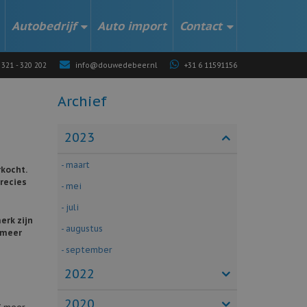
Autobedrijf
Auto import
Contact
 321 - 320 202
info@douwedebeer.nl
+31 6 11591156
Archief
2023
- maart
rkocht.
precies
- mei
- juli
erk zijn
- augustus
 meer
- september
2022
2020