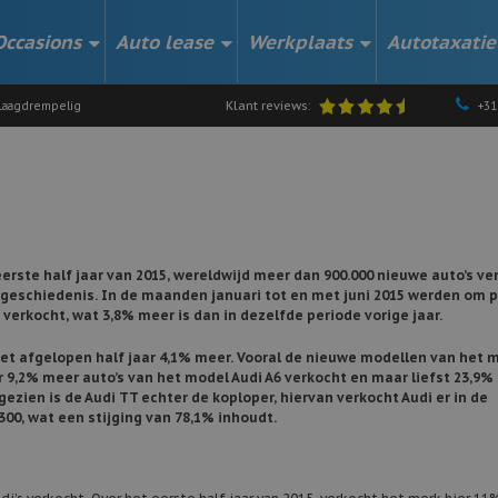
Occasions
Auto lease
Werkplaats
Autotaxatie
Klant reviews:
aagdrempelig
+31
eerste half jaar van 2015, wereldwijd meer dan 900.000 nieuwe auto’s ve
ar geschiedenis. In de maanden januari tot en met juni 2015 werden om 
s verkocht, wat 3,8% meer is dan in dezelfde periode vorige jaar.
het afgelopen half jaar 4,1% meer. Vooral de nieuwe modellen van het m
r 9,2% meer auto’s van het model Audi A6 verkocht en maar liefst 23,9%
gezien is de Audi TT echter de koploper, hiervan verkocht Audi er in de
00, wat een stijging van 78,1% inhoudt.