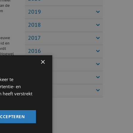
% meer
van de
2019
en
2018
2017
nieuwe
eid en
ordt
2016
. Hoewel
×
2015
2014
keer te
ij
tentie- en
rs en
2013
l
 heeft verstrekt
uto. Ook
advies
ACCEPTEREN