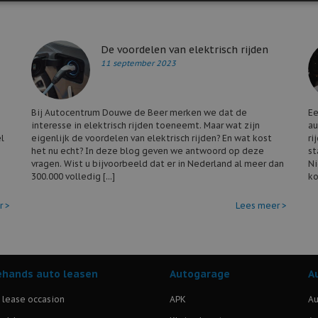
De voordelen van elektrisch rijden
11 september 2023
Bij Autocentrum Douwe de Beer merken we dat de
Ee
interesse in elektrisch rijden toeneemt. Maar wat zijn
au
l
eigenlijk de voordelen van elektrisch rijden? En wat kost
ri
het nu echt? In deze blog geven we antwoord op deze
st
vragen. Wist u bijvoorbeeld dat er in Nederland al meer dan
Ni
300.000 volledig [...]
ko
r >
Lees meer >
hands auto leasen
Autogarage
A
l lease occasion
APK
Au