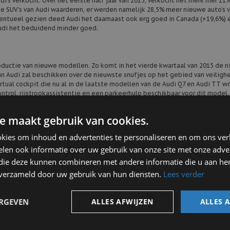
’s verkocht. Over het eerste half jaar van 2015, verkocht het merk hier 11
de SUV’s van Audi waarderen, er werden namelijk 28,5% meer nieuwe auto’s 
entueel gezien deed Audi het daarnaast ook erg goed in Canada (+19,6%) 
 Audi het beduidend minder goed.
roductie van nieuwe modellen. Zo komt in het vierde kwartaal van 2015 de 
n Audi zal beschikken over de nieuwste snufjes op het gebied van veiligh
rtual cockpit die nu al in de laatste modellen van de Audi Q7 en Audi TT w
ontrol, rijstrookassistentie en een parkeerhulp beschikbaar voor dit model
ze door het gebruik van nieuwe materialen minder wegen.
e maakt gebruik van cookies.
ccasions
kies om inhoud en advertenties te personaliseren en om ons ver
ieder ogenblik een interessant assortiment aan Audi occasions. Doordat w
len ook informatie over uw gebruik van onze site met onze adver
opkanalen, kunnen wij jonge Audi occasions inkopen met weinig kilomete
m Douwe de Beer, dan kunt u bovendien uw huidige auto bij ons inruilen. Vu
 die deze kunnen combineren met andere informatie die u aan hen
en eerlijke indicatie met betrekking tot de inruilwaarde van uw huidige a
n verzameld door uw gebruik van hun diensten.
Lees verder
cial lease. Met onze
online leasecalculator
berekent u eenvoudig welk
k van harte welkom in onze showroom, om onze auto’s te bekijken en voor 
ERGEVEN
ALLES AFWIJZEN
ALLES 