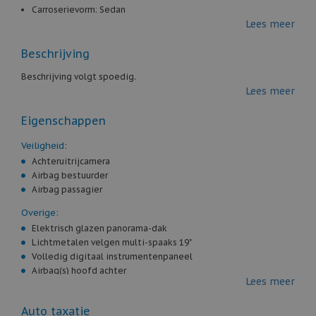
Carroserievorm:
Sedan
Lees meer
Kleur:
grijs
Aantal deuren:
4
Beschrijving
Aantal cilinders:
4
Cilinderinhoud:
1.496 cc
Beschrijving volgt spoedig.
Vermogen:
170 pk
Lees meer
Gewicht:
1.525 kg
Marge / BTW:
Marge
Eigenschappen
Veiligheid:
Achteruitrijcamera
Airbag bestuurder
Airbag passagier
Overige:
Elektrisch glazen panorama-dak
Lichtmetalen velgen multi-spaaks 19"
Volledig digitaal instrumentenpaneel
Airbag(s) hoofd achter
Lees meer
Airbag(s) hoofd voor
Airbag(s) side voor
Auto taxatie
Airco automatisch