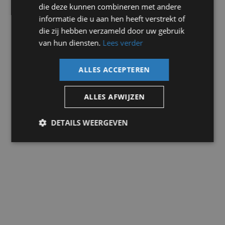
Stel uw vraag
Keyless start
die deze kunnen combineren met andere
Kunstlederen/stof bekleding
informatie die u aan hen heeft verstrekt of
LED dagrijverlichting
Occasion doorsturen
die zij hebben verzameld door uw gebruik
Lendesteun(en) verstelbaar
van hun diensten.
Lees verder
Navigatiesysteem full map
Afleverpakketten
Parkeer assistent
Parkeersensor achter
ALLES ACCEPTEREN
Parkeersensor voor
Radio
Rijstrooksensor met correctie
ALLES AFWIJZEN
Sfeerverlichting
Spraakbediening
DETAILS WEERGEVEN
Stuur multifunctioneel
Stuur nappaleder
Verkeersbord detectie
Verlaagde carrosserie
Voorstoel(en) elektrisch verstelbaar
Exterieur:
Metaalkleur
Buitenspiegels elektrisch verstel- en verwarmbaar
Regensensor
Sportonderstel