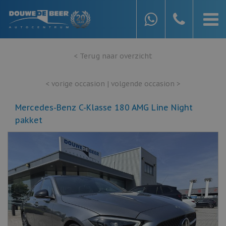
< Terug naar overzicht
< vorige occasion
|
volgende occasion >
Mercedes-Benz C-Klasse 180 AMG Line Night
pakket