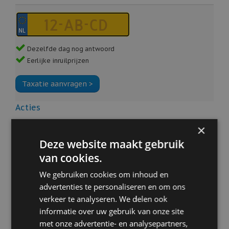
Alarm klasse 1(startblokkering)
Alarmsysteem
Aluminium delen exterieur
AMG-styling
Anti Blokkeer Systeem
Dezelfde dag nog antwoord
Apple Carplay/Android Auto
Eerlijke inruilprijzen
Autonomous Emergency Braking
Bandenspanningscontrolesysteem
Bots waarschuwing systeem
Buitenspiegel(s) automatisch dimmend
Acties
Buitenspiegels elektrisch inklapbaar
Buitenspiegels met verlichting
×
Taxeer uw auto
Centrale airbag voor
Centrale vergrendeling met afstandsbediening
Deze website maakt gebruik
Connected services
Financial Lease
van cookies.
Dab
Dodehoek detector
We gebruiken cookies om inhoud en
Online aanschaffen
Elektrische ramen achter
advertenties te personaliseren en om ons
Elektronisch Stabiliteits Programma
verkeer te analyseren. We delen ook
Extra getint glas achter
Proefrit aanvragen
informatie over uw gebruik van onze site
Full-LED koplampen
met onze advertentie- en analysepartners,
Grootlichtassistent