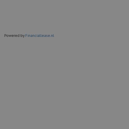
Start/stop systeem
Infotainment:
Multimedia-voorbereiding
Powered by
Financiallease.nl