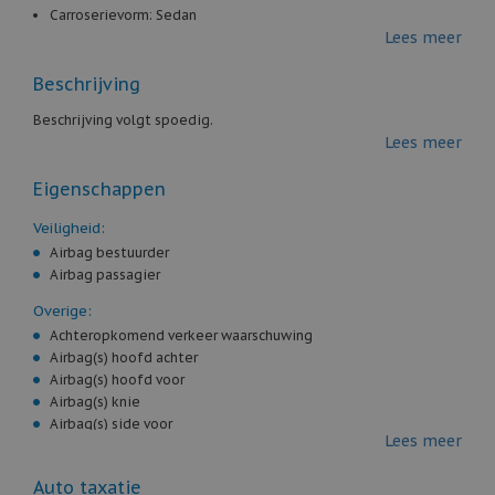
Carroserievorm:
Sedan
Lees meer
Kleur:
wit
Aantal deuren:
4
Beschrijving
Aantal cilinders:
4
Cilinderinhoud:
1.497 cc
Beschrijving volgt spoedig.
Vermogen:
156 pk
Lees meer
Gewicht:
1.375 kg
Marge / BTW:
Marge
Eigenschappen
Veiligheid:
Airbag bestuurder
Airbag passagier
Overige:
Achteropkomend verkeer waarschuwing
Airbag(s) hoofd achter
Airbag(s) hoofd voor
Airbag(s) knie
Airbag(s) side voor
Lees meer
Airco automatisch
Alarm klasse 1(startblokkering)
Auto taxatie
Aluminium delen exterieur