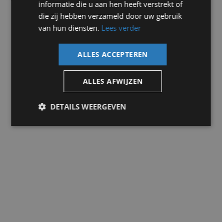
informatie die u aan hen heeft verstrekt of
Stuur multifunctioneel
die zij hebben verzameld door uw gebruik
Trekhaak afneembaar
van hun diensten.
Lees verder
Volledig digitaal instrumentenpaneel
Voorstoel(en) elektrisch verstelbaar
Voorstoelen in hoogte verstelbaar
ALLES ACCEPTEREN
Exterieur:
Buitenspiegels elektrisch verstel- en verwarmbaar
ALLES AFWIJZEN
Dimlichten automatisch
Regensensor
DETAILS WEERGEVEN
Sportonderstel
Interieur:
Achterbank in delen neerklapbaar
Binnenspiegel automatisch dimmend
Cruise control
Elektrische ramen voor
Kunstlederen bekleding
Sportstuur
Voorstoelen verwarmd
Warmtewerend glas
Milieu: