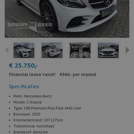
€ 25.750,-
Financial lease vanaf:
€360,- per maand
Specificaties
Merk:
Mercedes-Benz
Model:
C-Klasse
Type:
180 Premium Plus Pack AMG-line
Bouwjaar:
2020
Kilometerstand:
107.127 km
Transmissie:
Automaat
Brandstof:
Benzine