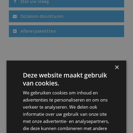
Stel uw vraag
Elektronisch Stabiliteits Programma
Extra getint glas achter
Grootlichtassistent
Occasion doorsturen
Hill hold functie
Houtafwerking interieur
Afleverpakketten
Keyless entry
Keyless start
Koplampen adaptief
LED achterlichten
LED dagrijverlichting
LED koplampen
×
Lendesteun(en) verstelbaar
Deze website maakt gebruik
Lichtmetalen velgen 16"
Lichtmetalen velgen 18"
van cookies.
Matrix led koplampen
Navigatiesysteem full map + hard disk
We gebruiken cookies om inhoud en
Parkeer assistent
advertenties te personaliseren en om ons
Parkeersensor achter
verkeer te analyseren. We delen ook
Parkeersensor voor
informatie over uw gebruik van onze site
Rondomzicht camera
met onze advertentie- en analysepartners,
Sfeerverlichting
Stuurbekrachtiging snelheidsafhankelijk
die deze kunnen combineren met andere
Stuur leder