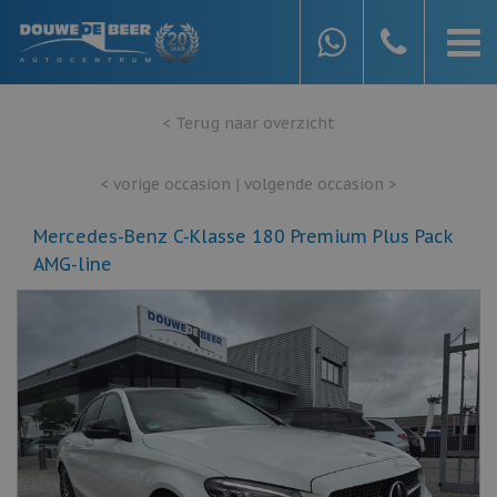
< Terug naar overzicht
< vorige occasion
|
volgende occasion >
Mercedes-Benz C-Klasse 180 Premium Plus Pack
AMG-line