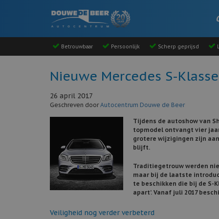
Betrouwbaar
Persoonlijk
Scherp geprijsd
L
Nieuwe Mercedes S-Klasse
26 april 2017
Geschreven door
Autocentrum Douwe de Beer
Tijdens de autoshow van S
topmodel ontvangt vier jaar
grotere wijzigingen zijn a
blijft.
Traditiegetrouw werden nie
maar bij de laatste introdu
te beschikken die bij de S-
apart’. Vanaf juli 2017 besc
Veiligheid nog verder verbeterd