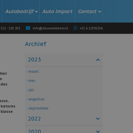
Autobedrijf
Auto import
Contact
 321 - 320 202
info@douwedebeer.nl
+31 6 11591156
Archief
2023
- maart
 Het
en
- mei
edes
- juli
- augustus
asse,
features
- september
 klasse
2022
2020