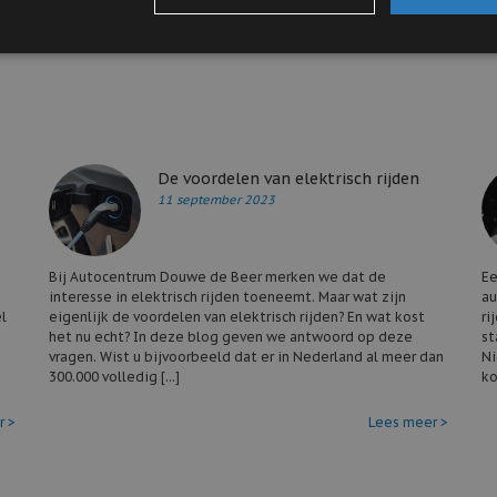
 precies wat voor Mercedes S-Klasse u wilt, dan kunnen wij deze eventueel 
De voordelen van elektrisch rijden
11 september 2023
Bij Autocentrum Douwe de Beer merken we dat de
Ee
interesse in elektrisch rijden toeneemt. Maar wat zijn
au
l
eigenlijk de voordelen van elektrisch rijden? En wat kost
ri
het nu echt? In deze blog geven we antwoord op deze
st
vragen. Wist u bijvoorbeeld dat er in Nederland al meer dan
Ni
300.000 volledig [...]
ko
r >
Lees meer >