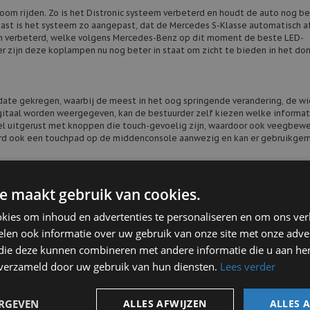
noom rijden. Zo is het Distronic systeem verbeterd en houdt de auto nog be
aast is het systeem zo aangepast, dat de Mercedes S-Klasse automatisch 
en verbeterd, welke volgens Mercedes-Benz op dit moment de beste LED-
r zijn deze koplampen nu nog beter in staat om zicht te bieden in het don
date gekregen, waarbij de meest in het oog springende verandering, de w
igitaal worden weergegeven, kan de bestuurder zelf kiezen welke informat
el uitgerust met knoppen die touch-gevoelig zijn, waardoor ook veegbew
aard ook een touchpad op de middenconsole aanwezig en kan er gebruikge
e maakt gebruik van cookies.
bij de luxe uitstraling nog beter naar voren komt. De Mercedes S-Klasse be
uidelijk aanwezige chroomelementen. Wordt er gekozen voor Multibeam LED-
kies om inhoud en advertenties te personaliseren en om ons ver
drie opvallende lichtfakkels. Bij de velgen zijn zeven nieuwe mogelijkh
len ook informatie over uw gebruik van onze site met onze adver
e geven.
 die deze kunnen combineren met andere informatie die u aan hen
n verzameld door uw gebruik van hun diensten.
Lees verder
des S-Klasse
des S-Klasse occasions
terug. Deze toppers leveren wij bijvoorbeeld als
VI
ust rond op onze website of kom langs in onze showroom om de mogelijkhe
ERGEVEN
ALLES AFWIJZEN
ALLES 