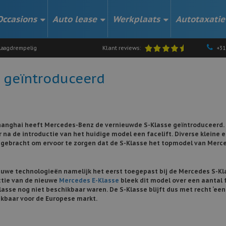
Occasions
Auto lease
Werkplaats
Autotaxatie
Klant reviews:
aagdrempelig
+31
 geïntroduceerd
hanghai heeft Mercedes-Benz de vernieuwde S-Klasse geïntroduceerd.
 na de introductie van het huidige model een facelift. Diverse kleine 
angebracht om ervoor te zorgen dat de S-Klasse het topmodel van Merc
uwe technologieën namelijk het eerst toegepast bij de Mercedes S-Kl
ctie van de nieuwe
Mercedes E-Klasse
bleek dit model over een aantal 
Klasse nog niet beschikbaar waren. De S-Klasse blijft dus met recht ‘een
hikbaar voor de Europese markt.