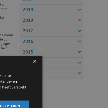
ter
2019
afremt
ker.
2018
2017
idescreen
ie op
2016
egingen
maakt
2015
×
2014
schikt na
2013
keer te
eden
tentie- en
 heeft verstrekt
P-taxi’s
den voor
ACCEPTEREN