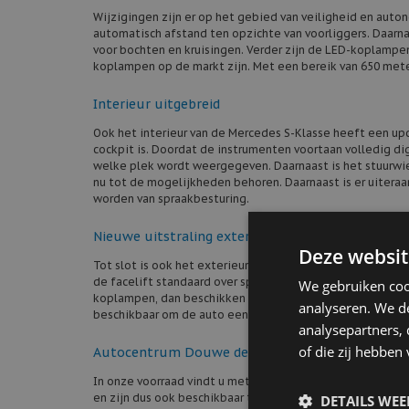
Wijzigingen zijn er op het gebied van veiligheid en auto
automatisch afstand ten opzichte van voorliggers. Daarn
voor bochten en kruisingen. Verder zijn de LED-koplamp
koplampen op de markt zijn. Met een bereik van 650 mete
Interieur uitgebreid
Ook het interieur van de Mercedes S-Klasse heeft een up
cockpit is. Doordat de instrumenten voortaan volledig d
welke plek wordt weergegeven. Daarnaast is het stuurwi
nu tot de mogelijkheden behoren. Daarnaast is er uiter
worden van spraakbesturing.
Nieuwe uitstraling exterieur
Deze websit
Tot slot is ook het exterieur van de auto aangepakt, waar
de facelift standaard over sportieve luchtinlaten en d
We gebruiken coo
koplampen, dan beschikken de koplampen bovendien over 
analyseren. We de
beschikbaar om de auto een geheel eigen karakter mee t
analysepartners,
of die zij hebbe
Autocentrum Douwe de Beer: ook voor uw Merce
In onze voorraad vindt u met enige regelmaat
luxe Merce
en zijn dus ook beschikbaar tegen taxiprijzen. Kijk ger
DETAILS WE