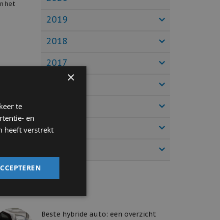
en het
2019
2018
2017
×
2016
2015
keer te
tentie- en
2014
 heeft verstrekt
2013
ACCEPTEREN
Beste hybride auto: een overzicht