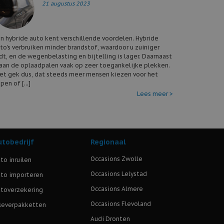
21 augustus 2023
n hybride auto kent verschillende voordelen. Hybride
to's verbruiken minder brandstof, waardoor u zuiniger
jdt, en de wegenbelasting en bijtelling is lager. Daarnaast
aan de oplaadpalen vaak op zeer toegankelijke plekken.
et gek dus, dat steeds meer mensen kiezen voor het
pen of [...]
Lees meer >
utobedrijf
Regionaal
Occasions Zwolle
to inruilen
Occasions Lelystad
to importeren
Occasions Almere
toverzekering
Occasions Flevoland
leverpakketten
Audi Dronten