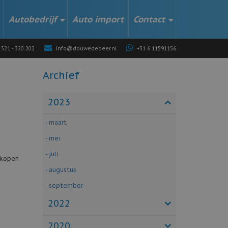
Autobedrijf
Auto import
Contact
 321 - 320 202
info@douwedebeer.nl
+31 6 11591156
Archief
2023
- maart
- mei
- juli
erkopen
- augustus
- september
2022
2020