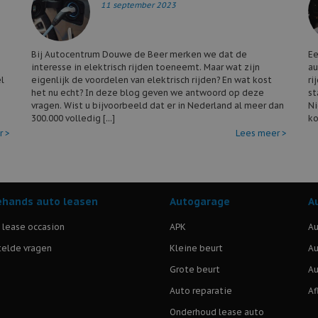
11 september 2023
Bij Autocentrum Douwe de Beer merken we dat de
Ee
interesse in elektrisch rijden toeneemt. Maar wat zijn
au
l
eigenlijk de voordelen van elektrisch rijden? En wat kost
ri
het nu echt? In deze blog geven we antwoord op deze
st
vragen. Wist u bijvoorbeeld dat er in Nederland al meer dan
Ni
300.000 volledig [...]
ko
r >
Lees meer >
hands auto leasen
Autogarage
A
l lease occasion
APK
Au
elde vragen
Kleine beurt
Au
Grote beurt
Au
Auto reparatie
Af
Onderhoud lease auto