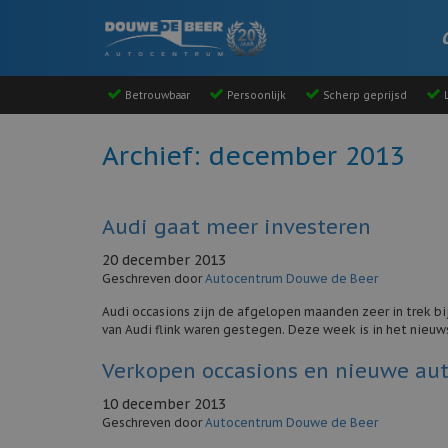
Betrouwbaar
Persoonlijk
Scherp geprijsd
L
Archief: december 2013
Audi gaat meer investeren
20 december 2013
Geschreven door
Autocentrum Douwe de Beer
Audi occasions zijn de afgelopen maanden zeer in trek bi
van Audi flink waren gestegen. Deze week is in het nie
Verkopen occasions en nieuwe auto
10 december 2013
Geschreven door
Autocentrum Douwe de Beer