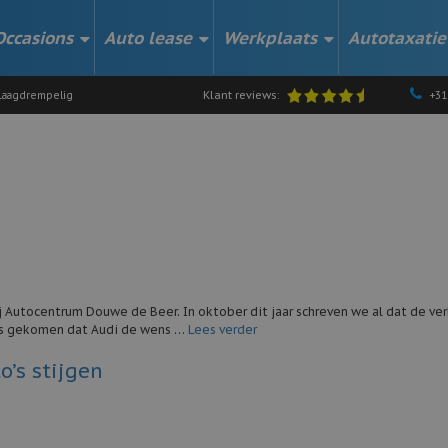
Occasions
Auto lease
Werkplaats
Autotaxatie
Klant reviews:
aagdrempelig
+31
j Autocentrum Douwe de Beer. In oktober dit jaar schreven we al dat de v
uws gekomen dat Audi de wens …
Lees verder
’s stijgen