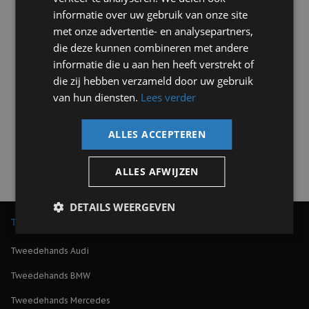
voordelen van import
informatie over uw gebruik van onze site
18 september 2023
met onze advertentie- en analysepartners,
die deze kunnen combineren met andere
Auto import wordt de laatste jaren steeds populairder.
informatie die u aan hen heeft verstrekt of
Handelaren importeerden hun voorraad vaak al uit het
die zij hebben verzameld door uw gebruik
buitenland, maar tegenwoordig importeren mensen zowel
van hun diensten.
Lees verder
particulier als zakelijk ook vaak hun volgende occasion.
Benieuwd of een auto importeren ook voor u interessant kan
zijn? In dit blog [...]
ALLES ACCEPTEREN
Lees meer >
ALLES AFWIJZEN
DETAILS WEERGEVEN
Tweedehands auto kopen
Tweedehands Audi
Tweedehands BMW
Tweedehands Mercedes