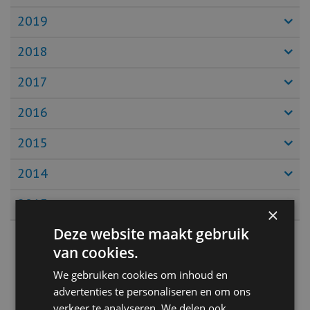
2019
2018
2017
2016
2015
2014
2013
×
Deze website maakt gebruik
van cookies.
Auto nieuws
We gebruiken cookies om inhoud en
advertenties te personaliseren en om ons
Een auto importeren? Dit zijn de
verkeer te analyseren. We delen ook